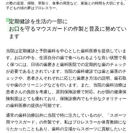
の塾の送迎、掃除、草取り、食事の用意など、家族との時間を大切にする。
子どもの頃の夢はプロレスラー。
定期健診を生活の一部に
お口を守るマウスガードの作製と普及に努めてい
ます
当院は定期健診と予防歯科を中心とした歯科医療を提供していま
す。お口の中を、生涯自分の歯で食べられるような良い状態で長
く保つには、日頃の歯磨きと歯科医院での定期的な歯のチェック
が必要であるとされています。当院の歯科健診では歯と歯茎のチ
ェックや、患者さんそれぞれに応じた歯磨き方法の説明、歯石取
りや歯のクリーニングなどを行います。また、当院の歯科治療は
患者さんの負担を考慮し、原則保険診療で対応。わが国の健康保
険制度はとても優れており、保険診療内でも十分なクオリティー
の歯科医療の提供が可能です。
通常の歯科治療以外に当院で特に注力しているのが、「スポーツ
用マウスガード」の作製です。私はプロレスラーか体育教師にな
りたかったこともあり、歯科の立場からスポーツに貢献したいと